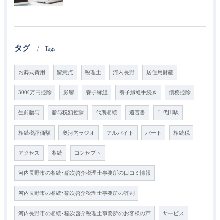
タグ
Tags
お葬式費用
留意点
税理士
河内長野
居住用財産
3000万円控除
影響
養子縁組
養子縁組手続き
債務控除
生前贈与
贈与税額控除
代襲相続
遺言書
千代田駅
相続税評価額
奥河内ラジオ
アルバイト
パート
相続税
アクセス
相続
コンセプト
河内長野市の相続･稲次啓介税理士事務所の口コミ情報
河内長野市の相続･稲次啓介税理士事務所の評判
河内長野市の相続･稲次啓介税理士事務所のお客様の声
サービス